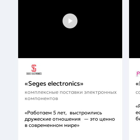
«Seges electronics»
«
комплексные поставки электронных
с
компонентов
«
е
«Работаем 5 лет, выстроились
б
дружеские отношения — это ценно
в современном мире»