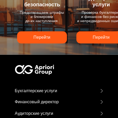
безопасность
услуги
Предотвращаем штрафы
Проверка бухгалтер
и блокировки
и финансов без риск
до их наступления.
и непредвиденных оши
Перейти
Перейти
Бухгалтерские услуги
Финансовый директор
Бухгалтерское обслуживание
Бухгалтерское обслуживание
Персональный финансовый
Аудиторские услуги
для маркетплейсов