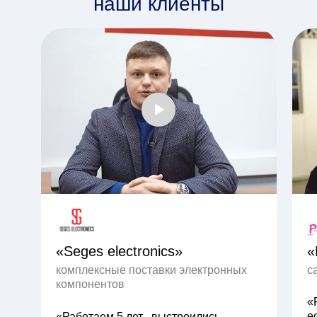
наши клиенты
«Seges electronics»
«
комплексные поставки электронных
с
компонентов
«
е
«Работаем 5 лет, выстроились