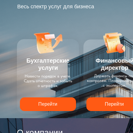
Весь спектр услуг для бизнеса
Бухгалтерские
Финансовы
услуги
директор
Держать финансы по
Навести порядок в учете.
контролем. Планировать
Сдать отчетность и забыть
с экспертом.
о штрафах.
Перейти
Перейти
О компании