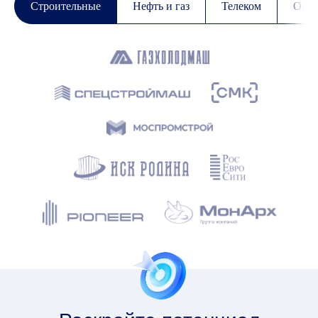
Строительные
Нефть и газ
Телеком
Опт