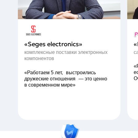
«Seges electronics»
«
комплексные поставки электронных
с
компонентов
«
е
«Работаем 5 лет, выстроились
О
дружеские отношения — это ценно
в современном мире»