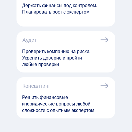
Держать финансы под контролем.
Планировать рост с экспертом
Аудит
Проверить компанию на риски.
Укрепить доверие и пройти
любые проверки
Финансовый
директор
Консалтинг
Научим управлять финансами
и планировать рост
Решить финансовые
и юридические вопросы любой
сложности с опытным экспертом
Перейти
Аудит