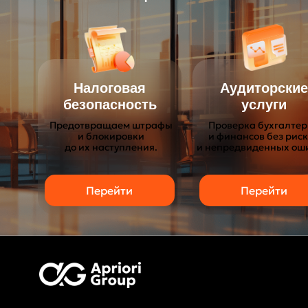
Налоговая
Аудиторские
безопасность
услуги
Предотвращаем штрафы
Проверка бухгалте
и блокировки
и финансов без рис
до их наступления.
и непредвиденных ош
Перейти
Перейти