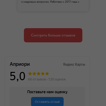
и кадровым вопросам. Работаем с 2017 года.»
Смотреть больше отзывов
«Seges electronics»
ООО «Уборка мусора»
«Расчёска»
салон красоты
комплексные поставки электронных компонентов
транспортировка, сортировка и переработка