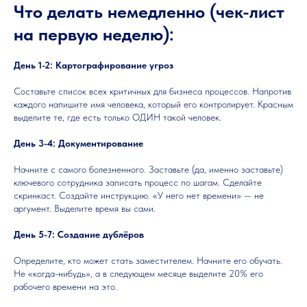
Что делать немедленно (чек-лист
на первую неделю):
День 1-2: Картографирование угроз
Составьте список всех критичных для бизнеса процессов. Напротив
каждого напишите имя человека, который его контролирует. Красным
выделите те, где есть только ОДИН такой человек.
День 3-4: Документирование
Начните с самого болезненного. Заставьте (да, именно заставьте)
ключевого сотрудника записать процесс по шагам. Сделайте
скринкаст. Создайте инструкцию. «У него нет времени» — не
аргумент. Выделите время вы сами.
День 5-7: Создание дублёров
Определите, кто может стать заместителем. Начните его обучать.
Не «когда-нибудь», а в следующем месяце выделите 20% его
рабочего времени на это.