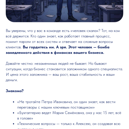
Вы уверены, что у вас в команде есть «человек-скала»? Тот, на ком
всё держится. Кто один знает, как работает главный процесс,
помнит пароли от всех систем и отвечает на сложные вопросы
клиентов.
Вы гордитесь им. А зря. Этот человек — бомба
замедленного действия в финансах вашего бизнеса.
Давайте честно: незаменимых людей не бывает. Но бывают
ситуации, когда бизнес становится заложником одного специалиста.
И цена этого заложника — ваш рост, ваша стабильность и ваши
деньги.
Знакомо?
«Не трогайте Петра Ивановича, он один знает, как вести
переговоры с нашим ключевым поставщиком»
«Бухгалтерию ведет Мария Семёновна, она у нас 15 лет, всё
в голове»
«Технические вопросы — только к Алексею, он создавал всю
систему с нуля»