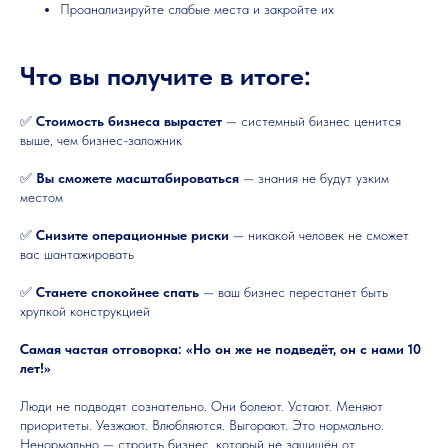
Проанализируйте слабые места и закройте их
Что вы получите в итоге:
✅
Стоимость бизнеса вырастет
— системный бизнес ценится
выше, чем бизнес-заложник
✅
Вы сможете масштабироваться
— знания не будут узким
местом
✅
Снизите операционные риски
— никакой человек не сможет
вас шантажировать
✅
Станете спокойнее спать
— ваш бизнес перестанет быть
хрупкой конструкцией
Самая частая отговорка: «Но он же не подведёт, он с нами 10
лет!»
Люди не подводят сознательно. Они болеют. Устают. Меняют
приоритеты. Уезжают. Влюбляются. Выгорают. Это нормально.
Ненормально — строить бизнес, который не защищён от