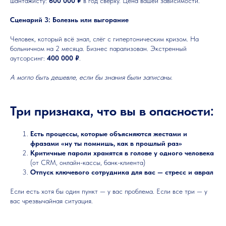
шантажисту:
600 000 ₽
в год сверху. Цена вашей зависимости.
Сценарий 3: Болезнь или выгорание
Человек, который всё знал, слёг с гипертоническим кризом. На
больничном на 2 месяца. Бизнес парализован. Экстренный
аутсорсинг:
400 000 ₽
.
А могло быть дешевле, если бы знания были записаны.
Три признака, что вы в опасности:
Есть процессы, которые объясняются жестами и
фразами «ну ты помнишь, как в прошлый раз»
Критичные пароли хранятся в голове у одного человека
(от CRM, онлайн-кассы, банк-клиента)
Отпуск ключевого сотрудника для вас — стресс и аврал
Если есть хотя бы один пункт — у вас проблема. Если все три — у
вас чрезвычайная ситуация.